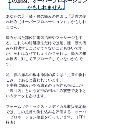
​この原因、オーバープロネーション
かもしれません。
あなたの足・膝・腰の痛みの原因は「足首の倒
れ込み（オーバープロネーション）」かもしれ
ません。
痛みが出た部位に電気治療やマッサージをす
る。これらの対処療法だけでは足、膝、腰の痛
みを解決することができないことも多いです
が、それはなぜでしょうか？それは、痛みの根
本原因に対してアプローチしていないからで
す。
足、膝の痛みの根本原因の多くは「足首の倒れ
こみ」であると言われています。
下半身に痛みがある患者のうち約70％以上が
「過回内」という足部の倒れこみ状態であると
いうデータもあります。
フォームソティックス・メディカル取扱認定院
では、この足首の倒れ込みを評価する、オーバ
ープロネーション検査を行っています。（FPI
検査）​