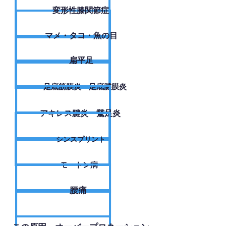
変形性膝関節症
​マメ・タコ・魚の目
扁平足
足底筋膜炎・足底腱膜炎
アキレス腱炎・鵞足炎
シンスプリント
モートン病
腰痛