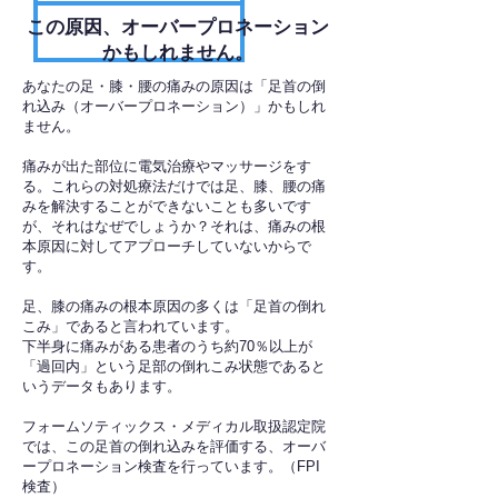
​この原因、オーバープロネーション
かもしれません。
あなたの足・膝・腰の痛みの原因は「足首の倒
れ込み（オーバープロネーション）」かもしれ
ません。
痛みが出た部位に電気治療やマッサージをす
る。これらの対処療法だけでは足、膝、腰の痛
みを解決することができないことも多いです
が、それはなぜでしょうか？それは、痛みの根
本原因に対してアプローチしていないからで
す。
足、膝の痛みの根本原因の多くは「足首の倒れ
こみ」であると言われています。
下半身に痛みがある患者のうち約70％以上が
「過回内」という足部の倒れこみ状態であると
いうデータもあります。
フォームソティックス・メディカル取扱認定院
では、この足首の倒れ込みを評価する、オーバ
ープロネーション検査を行っています。（FPI
検査）​