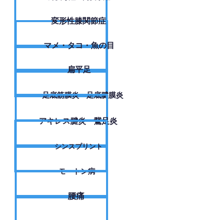
変形性膝関節症
​マメ・タコ・魚の目
扁平足
足底筋膜炎・足底腱膜炎
アキレス腱炎・鵞足炎
シンスプリント
モートン病
腰痛