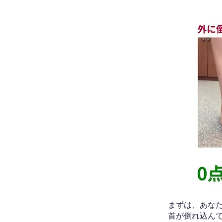
​まずは、あ
首が倒れ込ん