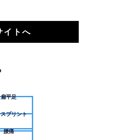
サイトへ
？
扁平足
ンスプリント
腰痛