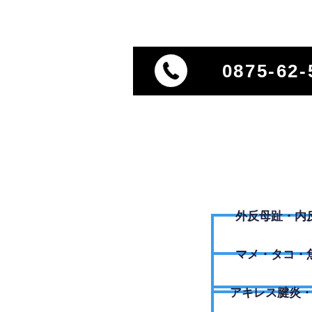
0875-62-
外反母趾・内
​マメ・タコ・
アキレス腱炎