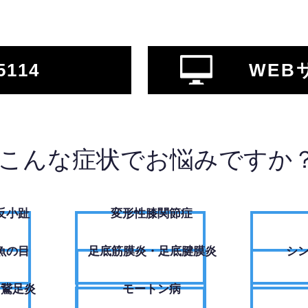
5114
WEB
こんな症状でお悩みですか
反小趾
変形性膝関節症
魚の目
足底筋膜炎・足底腱膜炎
シ
・鵞足炎
モートン病