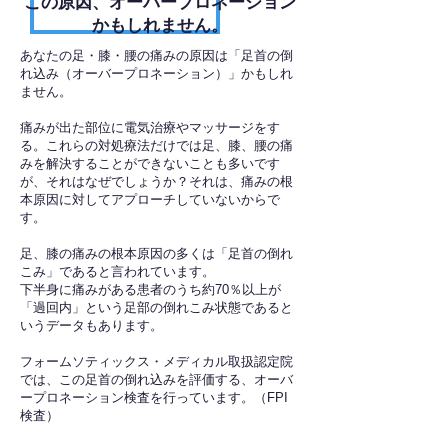
​この原因、オーバープロネーション
かもしれません。
あなたの足・膝・腰の痛みの原因は「足首の倒
れ込み（オーバープロネーション）」かもしれ
ません。
痛みが出た部位に電気治療やマッサージをす
る。これらの対処療法だけでは足、膝、腰の痛
みを解決することができないことも多いです
が、それはなぜでしょうか？それは、痛みの根
本原因に対してアプローチしていないからで
す。
足、膝の痛みの根本原因の多くは「足首の倒れ
こみ」であると言われています。
下半身に痛みがある患者のうち約70％以上が
「過回内」という足部の倒れこみ状態であると
いうデータもあります。
フォームソティックス・メディカル取扱認定院
では、この足首の倒れ込みを評価する、オーバ
ープロネーション検査を行っています。（FPI
検査）​