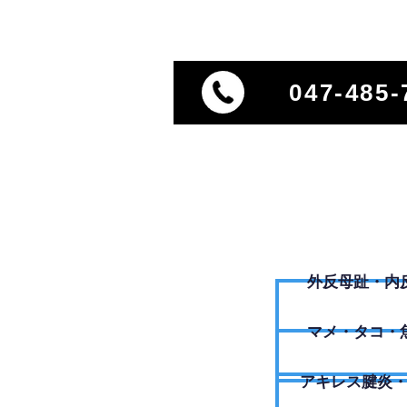
047-485-
外反母趾・内
​マメ・タコ・
アキレス腱炎