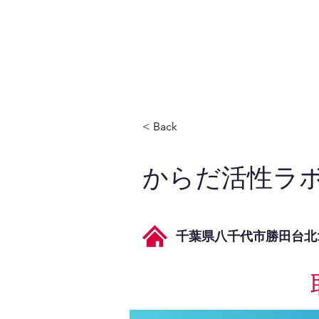
JPAとは
提供サービス
< Back
からだ活性ラボS
千葉県八千代市勝田台北1-