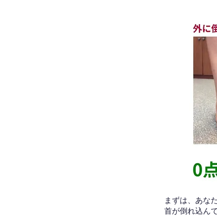
​まずは、あ
首が倒れ込ん