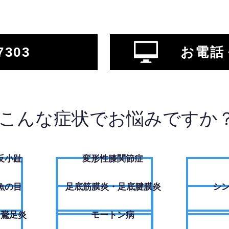
7303
お電話
こんな症状でお悩みですか
反小趾
変形性膝関節症
魚の目
足底筋膜炎・足底腱膜炎
シ
・鵞足炎
モートン病