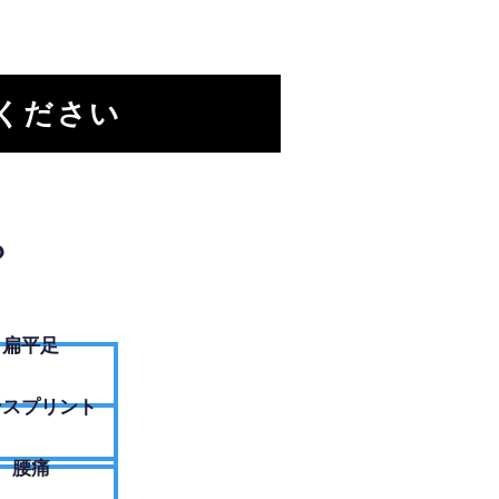
ください
？
扁平足
ンスプリント
腰痛