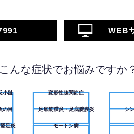
7991
WEB
こんな症状でお悩みですか
反小趾
変形性膝関節症
魚の目
足底筋膜炎・足底腱膜炎
シ
・鵞足炎
モートン病