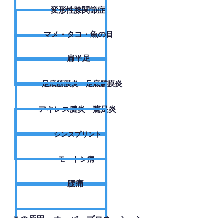
変形性膝関節症
​マメ・タコ・魚の目
扁平足
足底筋膜炎・足底腱膜炎
アキレス腱炎・鵞足炎
シンスプリント
モートン病
腰痛