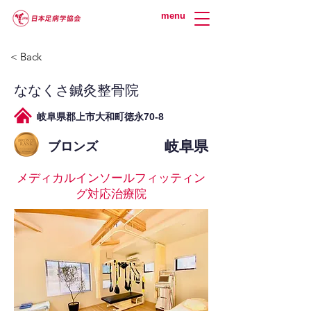
menu
< Back
ななくさ鍼灸整骨院
岐阜県郡上市大和町徳永70-8
岐阜県
ブロンズ
メディカルインソールフィッティン
グ対応治療院