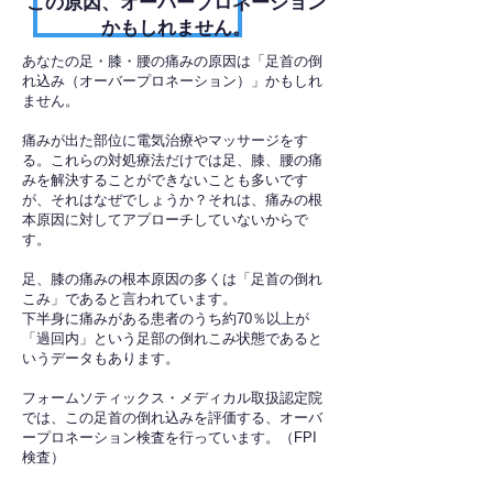
​この原因、オーバープロネーション
かもしれません。
あなたの足・膝・腰の痛みの原因は「足首の倒
れ込み（オーバープロネーション）」かもしれ
ません。
痛みが出た部位に電気治療やマッサージをす
る。これらの対処療法だけでは足、膝、腰の痛
みを解決することができないことも多いです
が、それはなぜでしょうか？それは、痛みの根
本原因に対してアプローチしていないからで
す。
足、膝の痛みの根本原因の多くは「足首の倒れ
こみ」であると言われています。
下半身に痛みがある患者のうち約70％以上が
「過回内」という足部の倒れこみ状態であると
いうデータもあります。
フォームソティックス・メディカル取扱認定院
では、この足首の倒れ込みを評価する、オーバ
ープロネーション検査を行っています。（FPI
検査）​