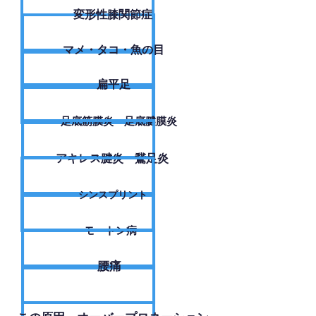
変形性膝関節症
​マメ・タコ・魚の目
扁平足
足底筋膜炎・足底腱膜炎
アキレス腱炎・鵞足炎
シンスプリント
モートン病
腰痛