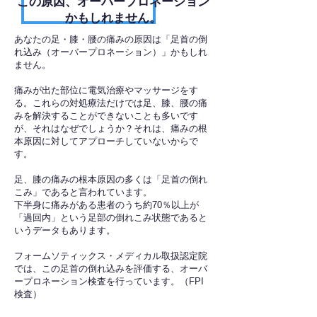
​この原因、オーバープロネーション
かもしれません。
あなたの足・膝・腰の痛みの原因は「足首の倒
れ込み（オーバープロネーション）」かもしれ
ません。
痛みが出た部位に電気治療やマッサージをす
る。これらの対処療法だけでは足、膝、腰の痛
みを解決することができないことも多いです
が、それはなぜでしょうか？それは、痛みの根
本原因に対してアプローチしていないからで
す。
足、膝の痛みの根本原因の多くは「足首の倒れ
こみ」であると言われています。
下半身に痛みがある患者のうち約70％以上が
「過回内」という足部の倒れこみ状態であると
いうデータもあります。
フォームソティックス・メディカル取扱認定院
では、この足首の倒れ込みを評価する、オーバ
ープロネーション検査を行っています。（FPI
検査）​