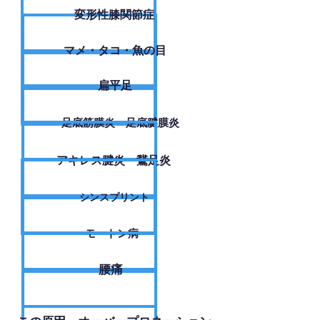
変形性膝関節症
​マメ・タコ・魚の目
扁平足
足底筋膜炎・足底腱膜炎
アキレス腱炎・鵞足炎
シンスプリント
モートン病
腰痛