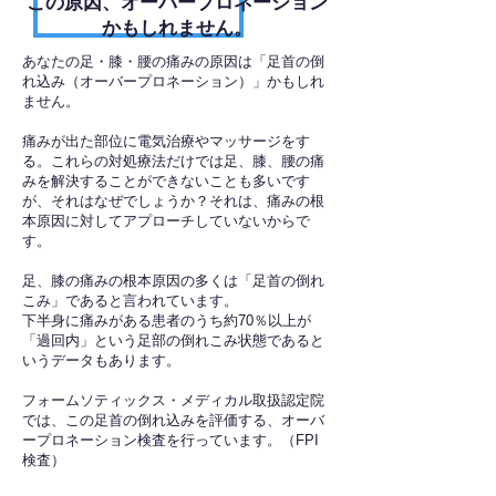
​この原因、オーバープロネーション
かもしれません。
あなたの足・膝・腰の痛みの原因は「足首の倒
れ込み（オーバープロネーション）」かもしれ
ません。
痛みが出た部位に電気治療やマッサージをす
る。これらの対処療法だけでは足、膝、腰の痛
みを解決することができないことも多いです
が、それはなぜでしょうか？それは、痛みの根
本原因に対してアプローチしていないからで
す。
足、膝の痛みの根本原因の多くは「足首の倒れ
こみ」であると言われています。
下半身に痛みがある患者のうち約70％以上が
「過回内」という足部の倒れこみ状態であると
いうデータもあります。
フォームソティックス・メディカル取扱認定院
では、この足首の倒れ込みを評価する、オーバ
ープロネーション検査を行っています。（FPI
検査）​