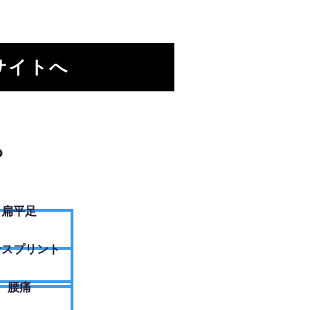
サイトへ
？
扁平足
ンスプリント
腰痛