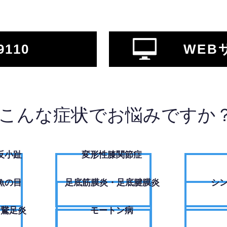
9110
WEB
こんな症状でお悩みですか
反小趾
変形性膝関節症
魚の目
足底筋膜炎・足底腱膜炎
シ
・鵞足炎
モートン病