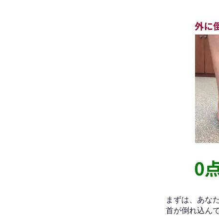
​まずは、あ
首が倒れ込ん