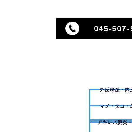
045-507-
外反母趾・内
​マメ・タコ・
アキレス腱炎