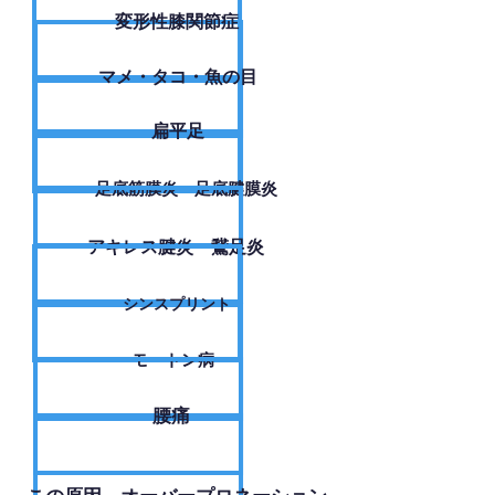
変形性膝関節症
​マメ・タコ・魚の目
扁平足
足底筋膜炎・足底腱膜炎
アキレス腱炎・鵞足炎
シンスプリント
モートン病
腰痛