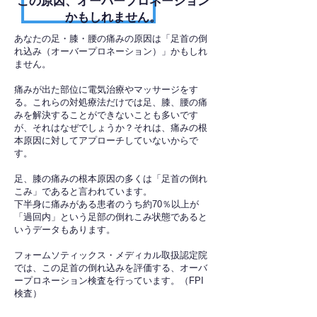
​この原因、オーバープロネーション
かもしれません。
あなたの足・膝・腰の痛みの原因は「足首の倒
れ込み（オーバープロネーション）」かもしれ
ません。
痛みが出た部位に電気治療やマッサージをす
る。これらの対処療法だけでは足、膝、腰の痛
みを解決することができないことも多いです
が、それはなぜでしょうか？それは、痛みの根
本原因に対してアプローチしていないからで
す。
足、膝の痛みの根本原因の多くは「足首の倒れ
こみ」であると言われています。
下半身に痛みがある患者のうち約70％以上が
「過回内」という足部の倒れこみ状態であると
いうデータもあります。
フォームソティックス・メディカル取扱認定院
では、この足首の倒れ込みを評価する、オーバ
ープロネーション検査を行っています。（FPI
検査）​