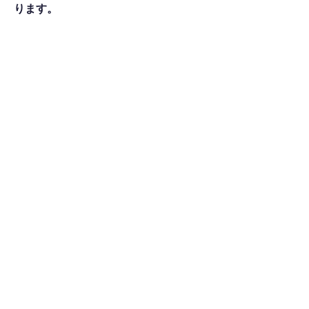
ります。
​店舗詳細・特徴
アクセスMAP
大阪府大阪市阿倍野区旭町2-1-1あべのマル
シェ東館112
シェア