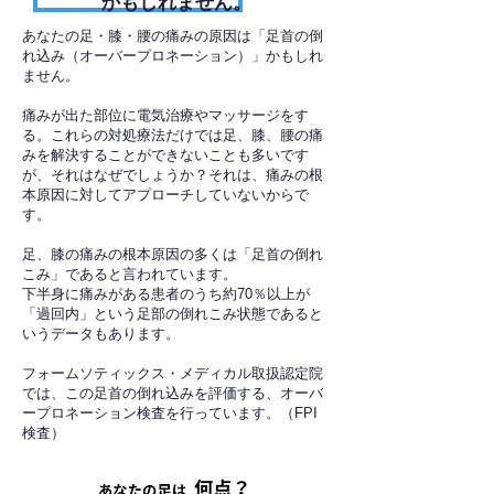
かもしれません。
あなたの足・膝・腰の痛みの原因は「足首の倒
れ込み（オーバープロネーション）」かもしれ
ません。
痛みが出た部位に電気治療やマッサージをす
る。これらの対処療法だけでは足、膝、腰の痛
みを解決することができないことも多いです
が、それはなぜでしょうか？それは、痛みの根
本原因に対してアプローチしていないからで
す。
足、膝の痛みの根本原因の多くは「足首の倒れ
こみ」であると言われています。
下半身に痛みがある患者のうち約70％以上が
「過回内」という足部の倒れこみ状態であると
いうデータもあります。
フォームソティックス・メディカル取扱認定院
では、この足首の倒れ込みを評価する、オーバ
ープロネーション検査を行っています。（FPI
検査）​