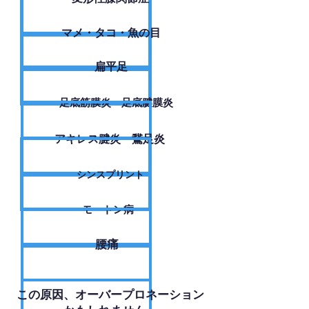
​マメ・タコ・魚の目
扁平足
足底筋膜炎・足底腱膜炎
アキレス腱炎・鵞足炎
シンスプリント
モートン病
腰痛
​この原因、オーバープロネーション