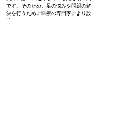
です。そのため、足の悩みや問題の解
決を行うために医療の専門家により設
計されています。
その中でもフォームソティックス・メ
ディカルは熱形成により、あなたの足
に徐々に馴染む特殊な素材を使用して
います。徐々にフィットしていくイン
ソールなのでカラダへの負担が少ない
矯正インソールです。
認定された専門家のみ取扱をしてい
る、フォームソティックス・メディカ
ルを是非お試しください。
アクセスMAP
茨城県つくば市上野701-6