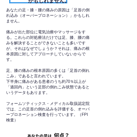
かもしれません。
あなたの足・膝・腰の痛みの原因は「足首の倒
れ込み（オーバープロネーション）」かもしれ
ません。
痛みが出た部位に電気治療やマッサージをす
る。これらの対処療法だけでは足、膝、腰の痛
みを解決することができないことも多いです
が、それはなぜでしょうか？それは、痛みの根
本原因に対してアプローチしていないからで
す。
足、膝の痛みの根本原因の多くは「足首の倒れ
こみ」であると言われています。
下半身に痛みがある患者のうち約70％以上が
「過回内」という足部の倒れこみ状態であると
いうデータもあります。
フォームソティックス・メディカル取扱認定院
では、この足首の倒れ込みを評価する、オーバ
ープロネーション検査を行っています。（FPI
検査）​