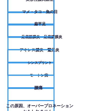
​マメ・タコ・魚の目
扁平足
足底筋膜炎・足底腱膜炎
アキレス腱炎・鵞足炎
シンスプリント
モートン病
腰痛
​この原因、オーバープロネーション