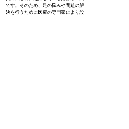
です。そのため、足の悩みや問題の解
決を行うために医療の専門家により設
計されています。
その中でもフォームソティックス・メ
ディカルは熱形成により、あなたの足
に徐々に馴染む特殊な素材を使用して
います。徐々にフィットしていくイン
ソールなのでカラダへの負担が少ない
矯正インソールです。
認定された専門家のみ取扱をしてい
る、フォームソティックス・メディカ
ルを是非お試しください。
アクセスMAP
徳島県板野郡松茂町笹木野字灘12-13