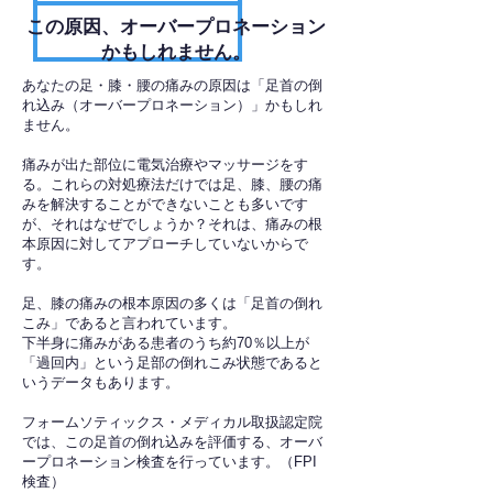
​この原因、オーバープロネーション
かもしれません。
あなたの足・膝・腰の痛みの原因は「足首の倒
れ込み（オーバープロネーション）」かもしれ
ません。
痛みが出た部位に電気治療やマッサージをす
る。これらの対処療法だけでは足、膝、腰の痛
みを解決することができないことも多いです
が、それはなぜでしょうか？それは、痛みの根
本原因に対してアプローチしていないからで
す。
足、膝の痛みの根本原因の多くは「足首の倒れ
こみ」であると言われています。
下半身に痛みがある患者のうち約70％以上が
「過回内」という足部の倒れこみ状態であると
いうデータもあります。
フォームソティックス・メディカル取扱認定院
では、この足首の倒れ込みを評価する、オーバ
ープロネーション検査を行っています。（FPI
検査）​