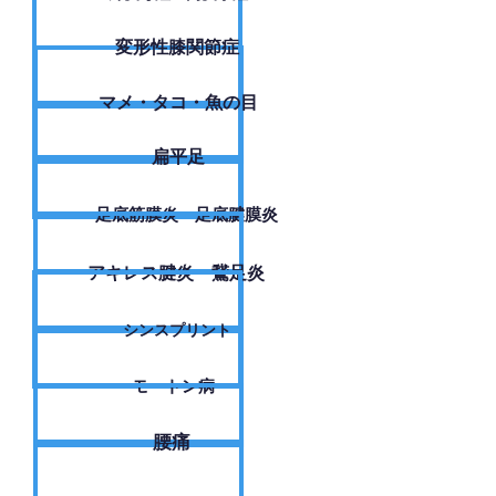
変形性膝関節症
​マメ・タコ・魚の目
扁平足
足底筋膜炎・足底腱膜炎
アキレス腱炎・鵞足炎
シンスプリント
モートン病
腰痛