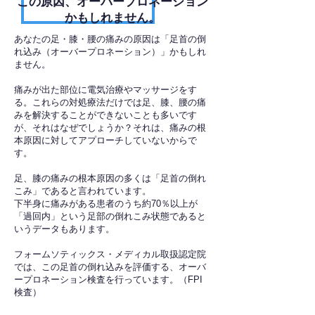
​この原因、オーバープロネーション
かもしれません。
あなたの足・膝・腰の痛みの原因は「足首の倒
れ込み（オーバープロネーション）」かもしれ
ません。
痛みが出た部位に電気治療やマッサージをす
る。これらの対処療法だけでは足、膝、腰の痛
みを解決することができないことも多いです
が、それはなぜでしょうか？それは、痛みの根
本原因に対してアプローチしていないからで
す。
足、膝の痛みの根本原因の多くは「足首の倒れ
こみ」であると言われています。
下半身に痛みがある患者のうち約70％以上が
「過回内」という足部の倒れこみ状態であると
いうデータもあります。
フォームソティックス・メディカル取扱認定院
では、この足首の倒れ込みを評価する、オーバ
ープロネーション検査を行っています。（FPI
検査）​