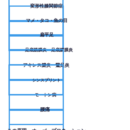
変形性膝関節症
​マメ・タコ・魚の目
扁平足
足底筋膜炎・足底腱膜炎
アキレス腱炎・鵞足炎
シンスプリント
モートン病
腰痛