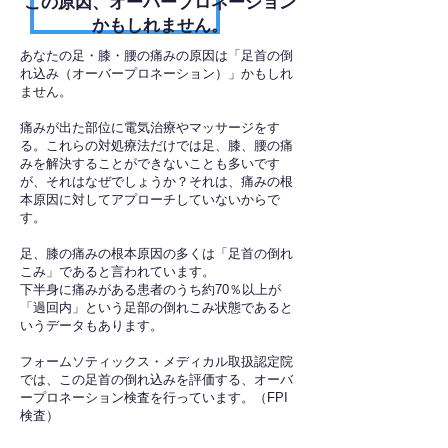
​この原因、オーバープロネーション
かもしれません。
あなたの足・膝・腰の痛みの原因は「足首の倒
れ込み（オーバープロネーション）」かもしれ
ません。
痛みが出た部位に電気治療やマッサージをす
る。これらの対処療法だけでは足、膝、腰の痛
みを解決することができないことも多いです
が、それはなぜでしょうか？それは、痛みの根
本原因に対してアプローチしていないからで
す。
足、膝の痛みの根本原因の多くは「足首の倒れ
こみ」であると言われています。
下半身に痛みがある患者のうち約70％以上が
「過回内」という足部の倒れこみ状態であると
いうデータもあります。
フォームソティックス・メディカル取扱認定院
では、この足首の倒れ込みを評価する、オーバ
ープロネーション検査を行っています。（FPI
検査）​