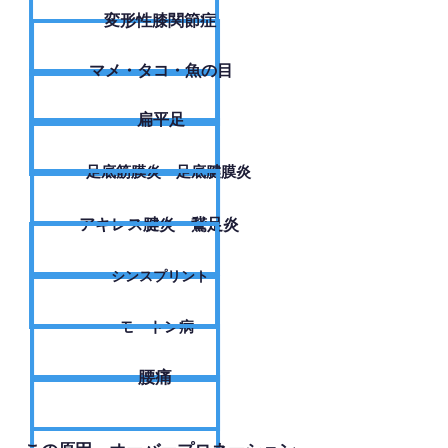
変形性膝関節症
​マメ・タコ・魚の目
扁平足
足底筋膜炎・足底腱膜炎
アキレス腱炎・鵞足炎
シンスプリント
モートン病
腰痛