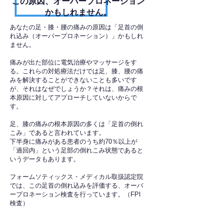
​この原因、オーバープロネーション
かもしれません。
あなたの足・膝・腰の痛みの原因は「足首の倒
れ込み（オーバープロネーション）」かもしれ
ません。
痛みが出た部位に電気治療やマッサージをす
る。これらの対処療法だけでは足、膝、腰の痛
みを解決することができないことも多いです
が、それはなぜでしょうか？それは、痛みの根
本原因に対してアプローチしていないからで
す。
足、膝の痛みの根本原因の多くは「足首の倒れ
こみ」であると言われています。
下半身に痛みがある患者のうち約70％以上が
「過回内」という足部の倒れこみ状態であると
いうデータもあります。
フォームソティックス・メディカル取扱認定院
では、この足首の倒れ込みを評価する、オーバ
ープロネーション検査を行っています。（FPI
検査）​