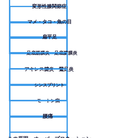
変形性膝関節症
​マメ・タコ・魚の目
扁平足
足底筋膜炎・足底腱膜炎
アキレス腱炎・鵞足炎
シンスプリント
モートン病
腰痛