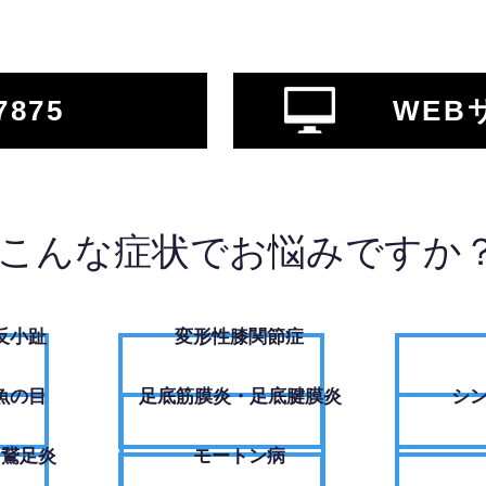
7875
WEB
こんな症状でお悩みですか
反小趾
変形性膝関節症
魚の目
足底筋膜炎・足底腱膜炎
シ
・鵞足炎
モートン病