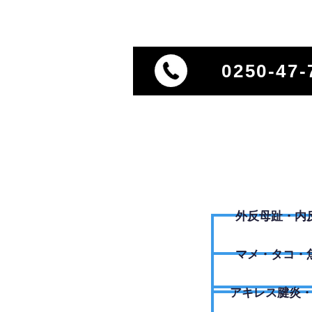
0250-47-
外反母趾・内
​マメ・タコ・
アキレス腱炎