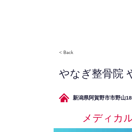
JPAとは
提供サービス
< Back
やなぎ整骨院 
新潟県阿賀野市市野山189
メディカ