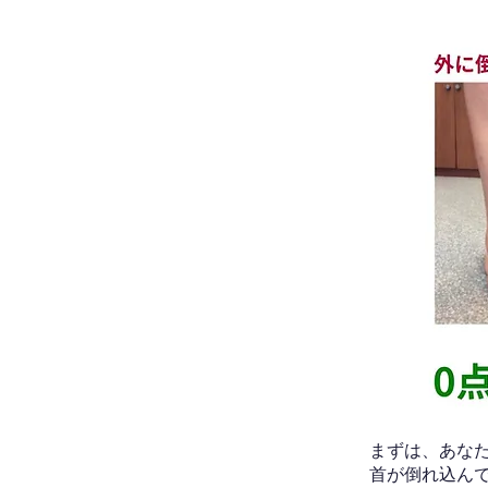
​まずは、あ
首が倒れ込ん