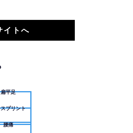
サイトへ
？
扁平足
ンスプリント
腰痛