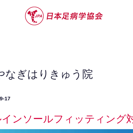
セミナー
お役立ち情報
認定院・認
やなぎはりきゅう院
-17
ルインソールフィッティング