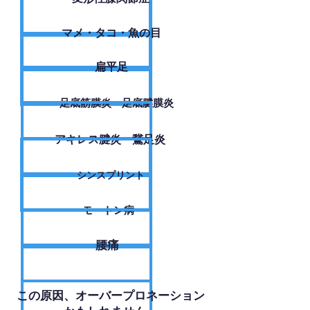
​マメ・タコ・魚の目
扁平足
足底筋膜炎・足底腱膜炎
アキレス腱炎・鵞足炎
シンスプリント
モートン病
腰痛
​この原因、オーバープロネーション