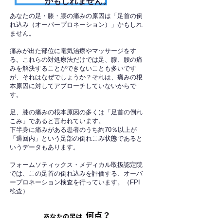
かもしれません。
あなたの足・膝・腰の痛みの原因は「足首の倒
れ込み（オーバープロネーション）」かもしれ
ません。
痛みが出た部位に電気治療やマッサージをす
る。これらの対処療法だけでは足、膝、腰の痛
みを解決することができないことも多いです
が、それはなぜでしょうか？それは、痛みの根
本原因に対してアプローチしていないからで
す。
足、膝の痛みの根本原因の多くは「足首の倒れ
こみ」であると言われています。
下半身に痛みがある患者のうち約70％以上が
「過回内」という足部の倒れこみ状態であると
いうデータもあります。
フォームソティックス・メディカル取扱認定院
では、この足首の倒れ込みを評価する、オーバ
ープロネーション検査を行っています。（FPI
検査）​