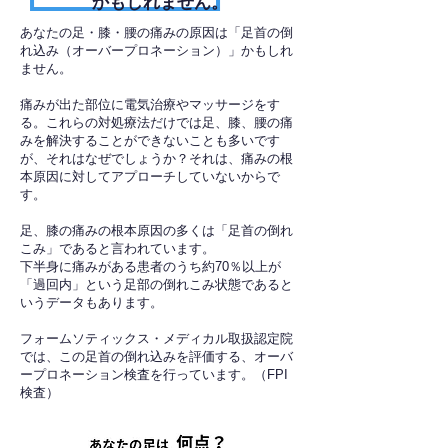
かもしれません。
あなたの足・膝・腰の痛みの原因は「足首の倒
れ込み（オーバープロネーション）」かもしれ
ません。
痛みが出た部位に電気治療やマッサージをす
る。これらの対処療法だけでは足、膝、腰の痛
みを解決することができないことも多いです
が、それはなぜでしょうか？それは、痛みの根
本原因に対してアプローチしていないからで
す。
足、膝の痛みの根本原因の多くは「足首の倒れ
こみ」であると言われています。
下半身に痛みがある患者のうち約70％以上が
「過回内」という足部の倒れこみ状態であると
いうデータもあります。
フォームソティックス・メディカル取扱認定院
では、この足首の倒れ込みを評価する、オーバ
ープロネーション検査を行っています。（FPI
検査）​