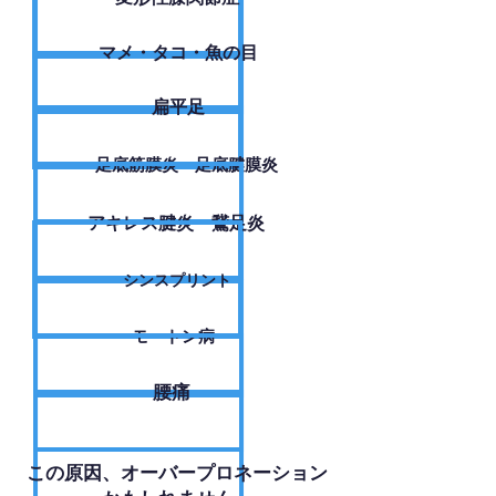
​マメ・タコ・魚の目
扁平足
足底筋膜炎・足底腱膜炎
アキレス腱炎・鵞足炎
シンスプリント
モートン病
腰痛
​この原因、オーバープロネーション