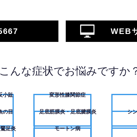
5667
WEB
こんな症状でお悩みですか
反小趾
変形性膝関節症
魚の目
足底筋膜炎・足底腱膜炎
シ
・鵞足炎
モートン病