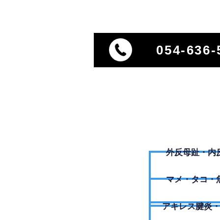
054-636-
外反母趾・内
​マメ・タコ・
アキレス腱炎