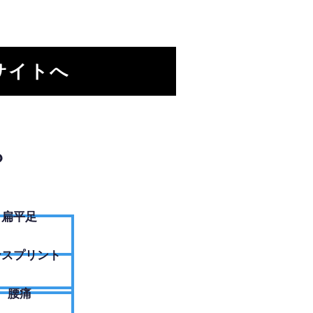
サイトへ
？
扁平足
ンスプリント
腰痛