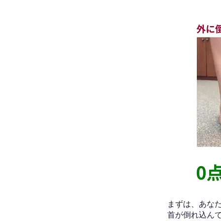
​まずは、あ
首が倒れ込ん