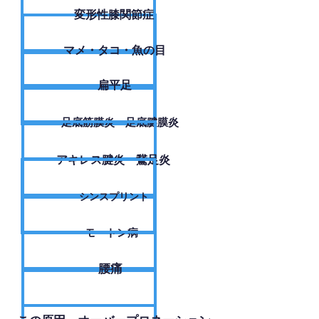
変形性膝関節症
​マメ・タコ・魚の目
扁平足
足底筋膜炎・足底腱膜炎
アキレス腱炎・鵞足炎
シンスプリント
モートン病
腰痛