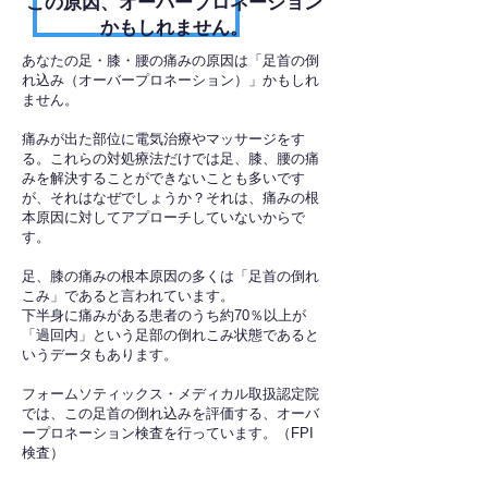
​この原因、オーバープロネーション
かもしれません。
あなたの足・膝・腰の痛みの原因は「足首の倒
れ込み（オーバープロネーション）」かもしれ
ません。
痛みが出た部位に電気治療やマッサージをす
る。これらの対処療法だけでは足、膝、腰の痛
みを解決することができないことも多いです
が、それはなぜでしょうか？それは、痛みの根
本原因に対してアプローチしていないからで
す。
足、膝の痛みの根本原因の多くは「足首の倒れ
こみ」であると言われています。
下半身に痛みがある患者のうち約70％以上が
「過回内」という足部の倒れこみ状態であると
いうデータもあります。
フォームソティックス・メディカル取扱認定院
では、この足首の倒れ込みを評価する、オーバ
ープロネーション検査を行っています。（FPI
検査）​