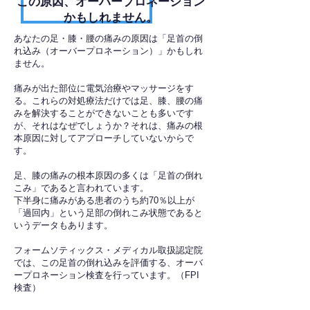
​この原因、オーバープロネーション
かもしれません。
あなたの足・膝・腰の痛みの原因は「足首の倒
れ込み（オーバープロネーション）」かもしれ
ません。
痛みが出た部位に電気治療やマッサージをす
る。これらの対処療法だけでは足、膝、腰の痛
みを解決することができないことも多いです
が、それはなぜでしょうか？それは、痛みの根
本原因に対してアプローチしていないからで
す。
足、膝の痛みの根本原因の多くは「足首の倒れ
こみ」であると言われています。
下半身に痛みがある患者のうち約70％以上が
「過回内」という足部の倒れこみ状態であると
いうデータもあります。
フォームソティックス・メディカル取扱認定院
では、この足首の倒れ込みを評価する、オーバ
ープロネーション検査を行っています。（FPI
検査）​