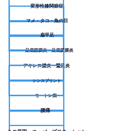
変形性膝関節症
​マメ・タコ・魚の目
扁平足
足底筋膜炎・足底腱膜炎
アキレス腱炎・鵞足炎
シンスプリント
モートン病
腰痛