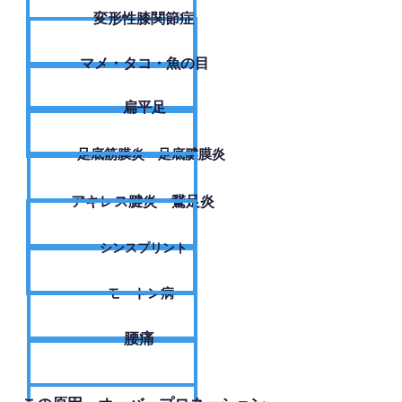
変形性膝関節症
​マメ・タコ・魚の目
扁平足
足底筋膜炎・足底腱膜炎
アキレス腱炎・鵞足炎
シンスプリント
モートン病
腰痛