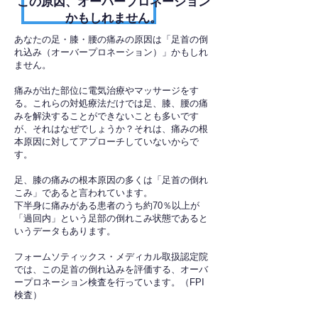
​この原因、オーバープロネーション
かもしれません。
あなたの足・膝・腰の痛みの原因は「足首の倒
れ込み（オーバープロネーション）」かもしれ
ません。
痛みが出た部位に電気治療やマッサージをす
る。これらの対処療法だけでは足、膝、腰の痛
みを解決することができないことも多いです
が、それはなぜでしょうか？それは、痛みの根
本原因に対してアプローチしていないからで
す。
足、膝の痛みの根本原因の多くは「足首の倒れ
こみ」であると言われています。
下半身に痛みがある患者のうち約70％以上が
「過回内」という足部の倒れこみ状態であると
いうデータもあります。
フォームソティックス・メディカル取扱認定院
では、この足首の倒れ込みを評価する、オーバ
ープロネーション検査を行っています。（FPI
検査）​