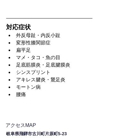
対応症状
外反母趾・内反小趾
変形性膝関節症
扁平足
マメ・タコ・魚の目
足底筋膜炎・足底腱膜炎
シンスプリント
アキレス腱炎・鵞足炎
モートン病
腰痛
アクセスMAP
岐阜県飛騨市古川町片原町5-23