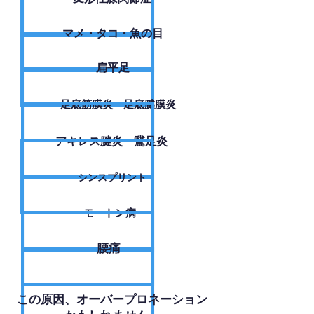
​マメ・タコ・魚の目
扁平足
足底筋膜炎・足底腱膜炎
アキレス腱炎・鵞足炎
シンスプリント
モートン病
腰痛
​この原因、オーバープロネーション