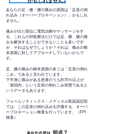
かもしれません。
あなたの足・膝・腰の痛みの原因は「足首の倒
れ込み（オーバープロネーション）」かもしれ
ません。
痛みが出た部位に電気治療やマッサージをす
る。これらの対処療法だけでは足、膝、腰の痛
みを解決することができないことも多いです
が、それはなぜでしょうか？それは、痛みの根
本原因に対してアプローチしていないからで
す。
足、膝の痛みの根本原因の多くは「足首の倒れ
こみ」であると言われています。
下半身に痛みがある患者のうち約70％以上が
「過回内」という足部の倒れこみ状態であると
いうデータもあります。
フォームソティックス・メディカル取扱認定院
では、この足首の倒れ込みを評価する、オーバ
ープロネーション検査を行っています。（FPI
検査）​