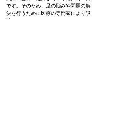
です。そのため、足の悩みや問題の解
決を行うために医療の専門家により設
計されています。
その中でもフォームソティックス・メ
ディカルは熱形成により、あなたの足
に徐々に馴染む特殊な素材を使用して
います。徐々にフィットしていくイン
ソールなのでカラダへの負担が少ない
矯正インソールです。
認定された専門家のみ取扱をしてい
る、フォームソティックス・メディカ
ルを是非お試しください。
アクセスMAP
千葉県船橋市前原西2-8-3