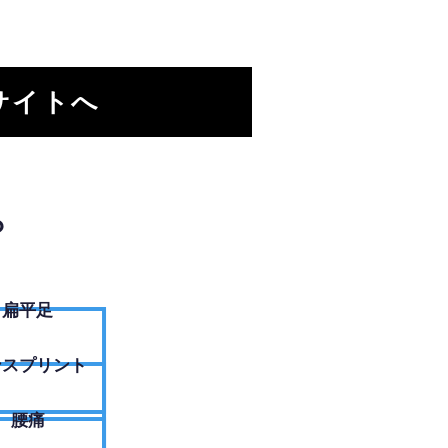
サイトへ
？
扁平足
ンスプリント
腰痛