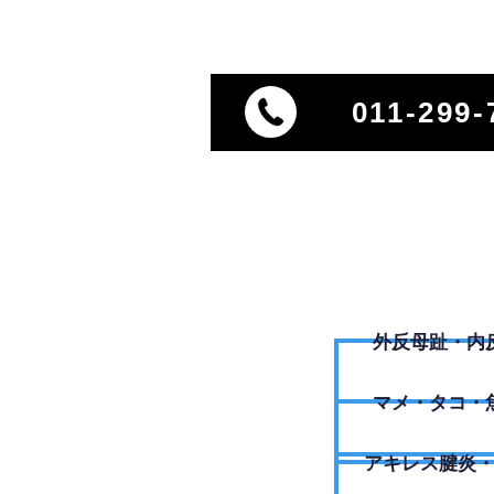
011-299-
外反母趾・内
​マメ・タコ・
アキレス腱炎