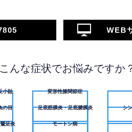
7805
WEB
こんな症状でお悩みですか
反小趾
変形性膝関節症
魚の目
足底筋膜炎・足底腱膜炎
シ
・鵞足炎
モートン病