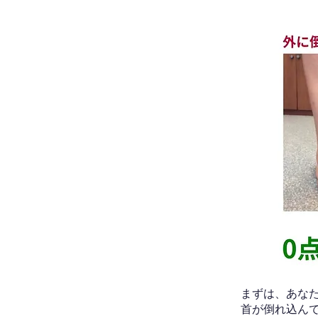
​まずは、あ
首が倒れ込ん