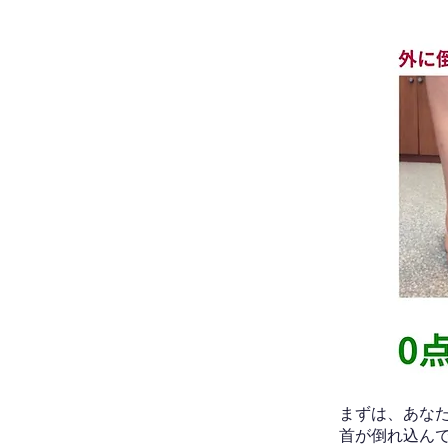
​まずは、あ
首が倒れ込ん