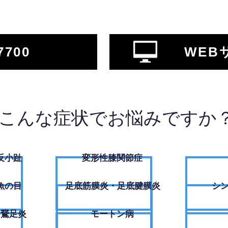
7700
WEB
こんな症状でお悩みですか
反小趾
変形性膝関節症
魚の目
足底筋膜炎・足底腱膜炎
シ
・鵞足炎
モートン病