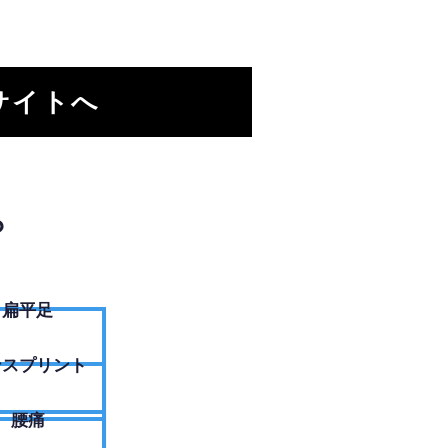
サイトへ
？
扁平足
ンスプリント
腰痛