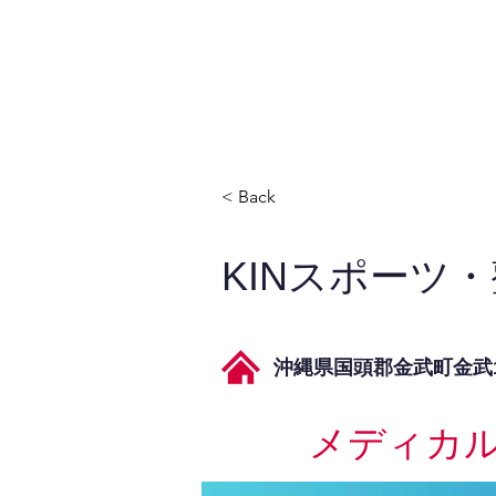
JPAとは
提供サービス
< Back
KINスポーツ
沖縄県国頭郡金武町金武1
メディカ