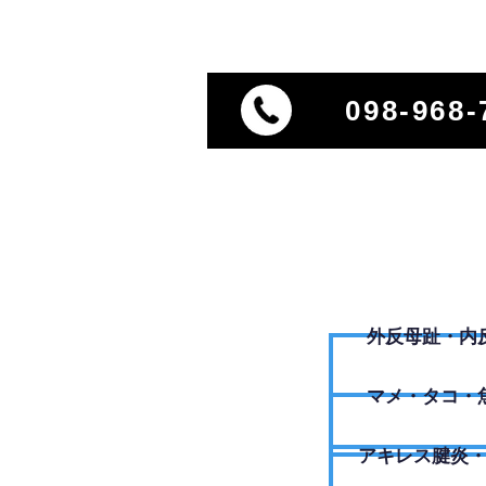
098-968-
外反母趾・内
​マメ・タコ・
アキレス腱炎