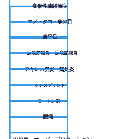
変形性膝関節症
​マメ・タコ・魚の目
扁平足
足底筋膜炎・足底腱膜炎
アキレス腱炎・鵞足炎
シンスプリント
モートン病
腰痛