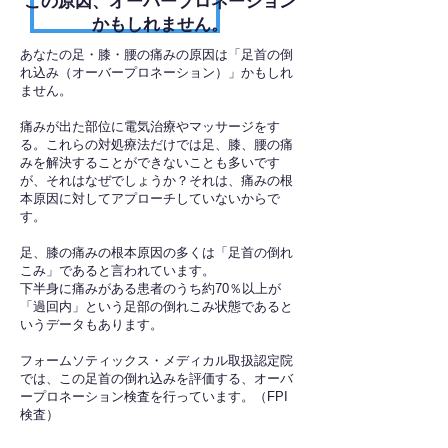
​この原因、オーバープロネーション
かもしれません。
あなたの足・膝・腰の痛みの原因は「足首の倒
れ込み（オーバープロネーション）」かもしれ
ません。
痛みが出た部位に電気治療やマッサージをす
る。これらの対処療法だけでは足、膝、腰の痛
みを解決することができないことも多いです
が、それはなぜでしょうか？それは、痛みの根
本原因に対してアプローチしていないからで
す。
足、膝の痛みの根本原因の多くは「足首の倒れ
こみ」であると言われています。
下半身に痛みがある患者のうち約70％以上が
「過回内」という足部の倒れこみ状態であると
いうデータもあります。
フォームソティックス・メディカル取扱認定院
では、この足首の倒れ込みを評価する、オーバ
ープロネーション検査を行っています。（FPI
検査）​