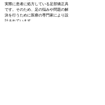
実際に患者に処方している足部矯正具
です。そのため、足の悩みや問題の解
決を行うために医療の専門家により設
計されています。
その中でもフォームソティックス・メ
ディカルは熱形成により、あなたの足
に徐々に馴染む特殊な素材を使用して
います。徐々にフィットしていくイン
ソールなのでカラダへの負担が少ない
矯正インソールです。
認定された専門家のみ取扱をしてい
る、フォームソティックス・メディカ
ルを是非お試しください。
アクセスMAP
神奈川県横浜市鶴見区市場富士見町8-14 プ