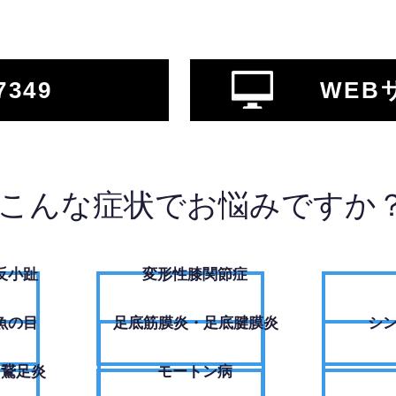
7349
WEB
こんな症状でお悩みですか
反小趾
変形性膝関節症
魚の目
足底筋膜炎・足底腱膜炎
シ
・鵞足炎
モートン病