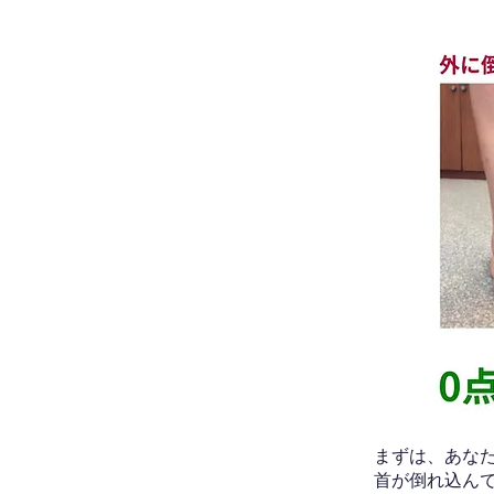
​まずは、あ
首が倒れ込ん