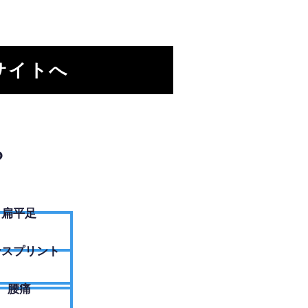
サイトへ
？
扁平足
ンスプリント
腰痛