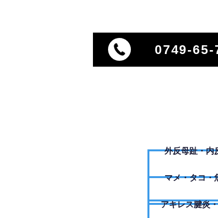
0749-65-
外反母趾・内
​マメ・タコ・
アキレス腱炎