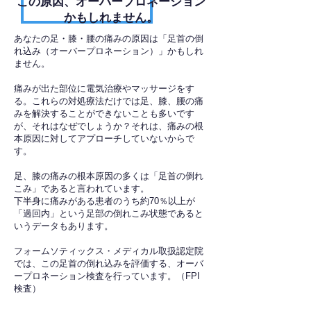
​この原因、オーバープロネーション
かもしれません。
あなたの足・膝・腰の痛みの原因は「足首の倒
れ込み（オーバープロネーション）」かもしれ
ません。
痛みが出た部位に電気治療やマッサージをす
る。これらの対処療法だけでは足、膝、腰の痛
みを解決することができないことも多いです
が、それはなぜでしょうか？それは、痛みの根
本原因に対してアプローチしていないからで
す。
足、膝の痛みの根本原因の多くは「足首の倒れ
こみ」であると言われています。
下半身に痛みがある患者のうち約70％以上が
「過回内」という足部の倒れこみ状態であると
いうデータもあります。
フォームソティックス・メディカル取扱認定院
では、この足首の倒れ込みを評価する、オーバ
ープロネーション検査を行っています。（FPI
検査）​