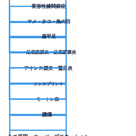
変形性膝関節症
​マメ・タコ・魚の目
扁平足
足底筋膜炎・足底腱膜炎
アキレス腱炎・鵞足炎
シンスプリント
モートン病
腰痛