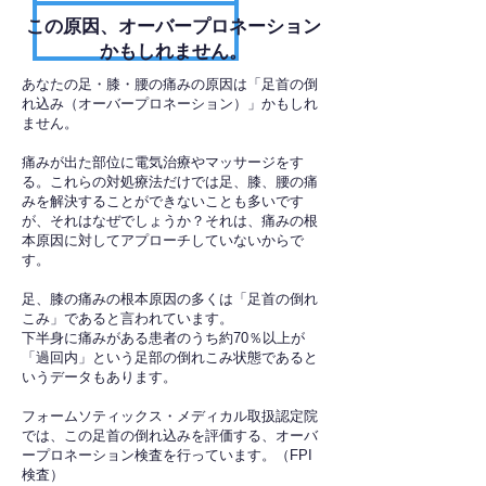
​この原因、オーバープロネーション
かもしれません。
あなたの足・膝・腰の痛みの原因は「足首の倒
れ込み（オーバープロネーション）」かもしれ
ません。
痛みが出た部位に電気治療やマッサージをす
る。これらの対処療法だけでは足、膝、腰の痛
みを解決することができないことも多いです
が、それはなぜでしょうか？それは、痛みの根
本原因に対してアプローチしていないからで
す。
足、膝の痛みの根本原因の多くは「足首の倒れ
こみ」であると言われています。
下半身に痛みがある患者のうち約70％以上が
「過回内」という足部の倒れこみ状態であると
いうデータもあります。
フォームソティックス・メディカル取扱認定院
では、この足首の倒れ込みを評価する、オーバ
ープロネーション検査を行っています。（FPI
検査）​