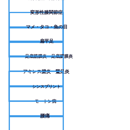
変形性膝関節症
​マメ・タコ・魚の目
扁平足
足底筋膜炎・足底腱膜炎
アキレス腱炎・鵞足炎
シンスプリント
モートン病
腰痛