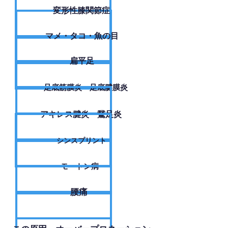
変形性膝関節症
​マメ・タコ・魚の目
扁平足
足底筋膜炎・足底腱膜炎
アキレス腱炎・鵞足炎
シンスプリント
モートン病
腰痛