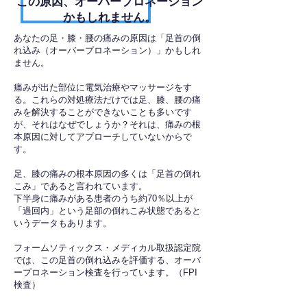
​この原因、オーバープロネーション
かもしれません。
あなたの足・膝・腰の痛みの原因は「足首の倒
れ込み（オーバープロネーション）」かもしれ
ません。
痛みが出た部位に電気治療やマッサージをす
る。これらの対処療法だけでは足、膝、腰の痛
みを解決することができないことも多いです
が、それはなぜでしょうか？それは、痛みの根
本原因に対してアプローチしていないからで
す。
足、膝の痛みの根本原因の多くは「足首の倒れ
こみ」であると言われています。
下半身に痛みがある患者のうち約70％以上が
「過回内」という足部の倒れこみ状態であると
いうデータもあります。
フォームソティックス・メディカル取扱認定院
では、この足首の倒れ込みを評価する、オーバ
ープロネーション検査を行っています。（FPI
検査）​