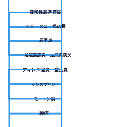
変形性膝関節症
​マメ・タコ・魚の目
扁平足
足底筋膜炎・足底腱膜炎
アキレス腱炎・鵞足炎
シンスプリント
モートン病
腰痛