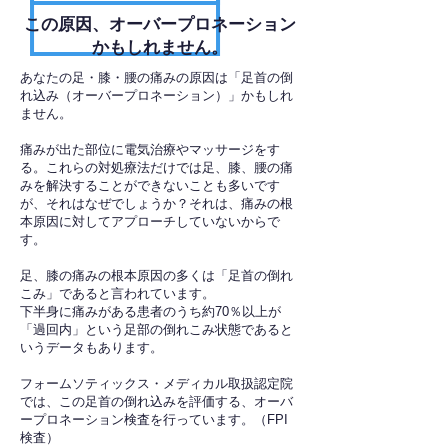
​この原因、オーバープロネーション
かもしれません。
あなたの足・膝・腰の痛みの原因は「足首の倒
れ込み（オーバープロネーション）」かもしれ
ません。
痛みが出た部位に電気治療やマッサージをす
る。これらの対処療法だけでは足、膝、腰の痛
みを解決することができないことも多いです
が、それはなぜでしょうか？それは、痛みの根
本原因に対してアプローチしていないからで
す。
足、膝の痛みの根本原因の多くは「足首の倒れ
こみ」であると言われています。
下半身に痛みがある患者のうち約70％以上が
「過回内」という足部の倒れこみ状態であると
いうデータもあります。
フォームソティックス・メディカル取扱認定院
では、この足首の倒れ込みを評価する、オーバ
ープロネーション検査を行っています。（FPI
検査）​