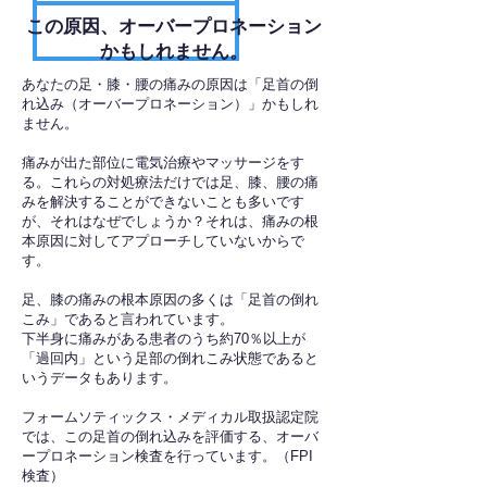
​この原因、オーバープロネーション
かもしれません。
あなたの足・膝・腰の痛みの原因は「足首の倒
れ込み（オーバープロネーション）」かもしれ
ません。
痛みが出た部位に電気治療やマッサージをす
る。これらの対処療法だけでは足、膝、腰の痛
みを解決することができないことも多いです
が、それはなぜでしょうか？それは、痛みの根
本原因に対してアプローチしていないからで
す。
足、膝の痛みの根本原因の多くは「足首の倒れ
こみ」であると言われています。
下半身に痛みがある患者のうち約70％以上が
「過回内」という足部の倒れこみ状態であると
いうデータもあります。
フォームソティックス・メディカル取扱認定院
では、この足首の倒れ込みを評価する、オーバ
ープロネーション検査を行っています。（FPI
検査）​