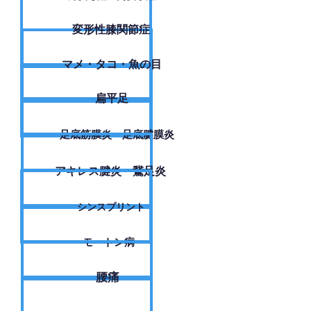
変形性膝関節症
​マメ・タコ・魚の目
扁平足
足底筋膜炎・足底腱膜炎
アキレス腱炎・鵞足炎
シンスプリント
モートン病
腰痛