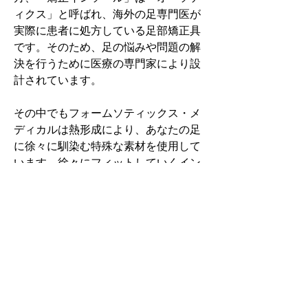
ィクス」と呼ばれ、海外の足専門医が
実際に患者に処方している足部矯正具
です。そのため、足の悩みや問題の解
決を行うために医療の専門家により設
計されています。
その中でもフォームソティックス・メ
ディカルは熱形成により、あなたの足
に徐々に馴染む特殊な素材を使用して
います。徐々にフィットしていくイン
ソールなのでカラダへの負担が少ない
矯正インソールです。
認定された専門家のみ取扱をしてい
る、フォームソティックス・メディカ
ルを是非お試しください。