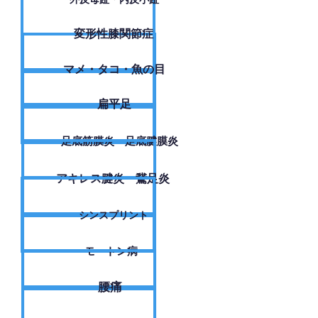
変形性膝関節症
​マメ・タコ・魚の目
扁平足
足底筋膜炎・足底腱膜炎
アキレス腱炎・鵞足炎
シンスプリント
モートン病
腰痛