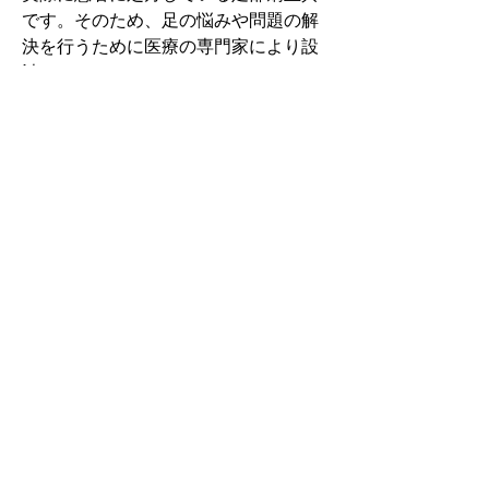
です。そのため、足の悩みや問題の解
決を行うために医療の専門家により設
計されています。
その中でもフォームソティックス・メ
ディカルは熱形成により、あなたの足
に徐々に馴染む特殊な素材を使用して
います。徐々にフィットしていくイン
ソールなのでカラダへの負担が少ない
矯正インソールです。
認定された専門家のみ取扱をしてい
る、フォームソティックス・メディカ
ルを是非お試しください。
アクセスMAP
熊本県熊本市東区月出８丁目３ー６８