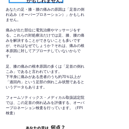
かもしれません。
あなたの足・膝・腰の痛みの原因は「足首の倒
れ込み（オーバープロネーション）」かもしれ
ません。
痛みが出た部位に電気治療やマッサージをす
る。これらの対処療法だけでは足、膝、腰の痛
みを解決することができないことも多いです
が、それはなぜでしょうか？それは、痛みの根
本原因に対してアプローチしていないからで
す。
足、膝の痛みの根本原因の多くは「足首の倒れ
こみ」であると言われています。
下半身に痛みがある患者のうち約70％以上が
「過回内」という足部の倒れこみ状態であると
いうデータもあります。
フォームソティックス・メディカル取扱認定院
では、この足首の倒れ込みを評価する、オーバ
ープロネーション検査を行っています。（FPI
検査）​