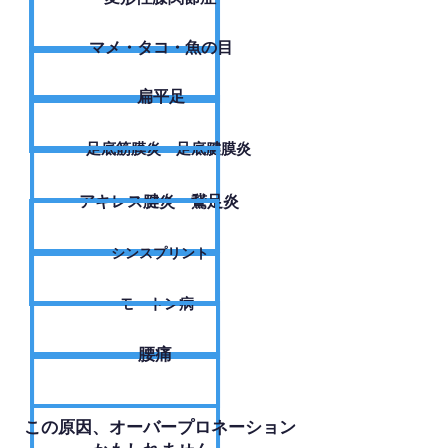
​マメ・タコ・魚の目
扁平足
足底筋膜炎・足底腱膜炎
アキレス腱炎・鵞足炎
シンスプリント
モートン病
腰痛
​この原因、オーバープロネーション