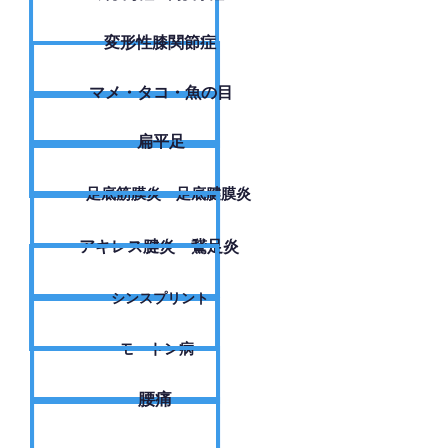
変形性膝関節症
​マメ・タコ・魚の目
扁平足
足底筋膜炎・足底腱膜炎
アキレス腱炎・鵞足炎
シンスプリント
モートン病
腰痛