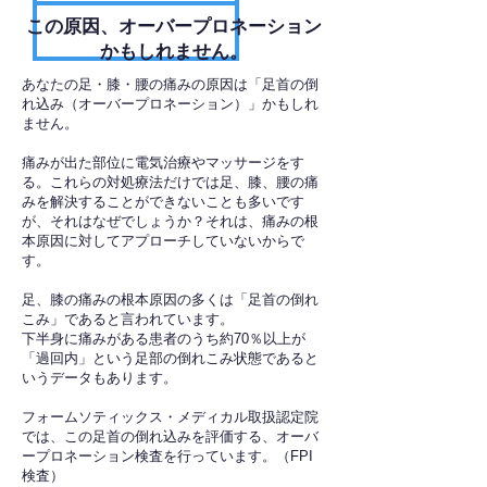
​この原因、オーバープロネーション
かもしれません。
あなたの足・膝・腰の痛みの原因は「足首の倒
れ込み（オーバープロネーション）」かもしれ
ません。
痛みが出た部位に電気治療やマッサージをす
る。これらの対処療法だけでは足、膝、腰の痛
みを解決することができないことも多いです
が、それはなぜでしょうか？それは、痛みの根
本原因に対してアプローチしていないからで
す。
足、膝の痛みの根本原因の多くは「足首の倒れ
こみ」であると言われています。
下半身に痛みがある患者のうち約70％以上が
「過回内」という足部の倒れこみ状態であると
いうデータもあります。
フォームソティックス・メディカル取扱認定院
では、この足首の倒れ込みを評価する、オーバ
ープロネーション検査を行っています。（FPI
検査）​