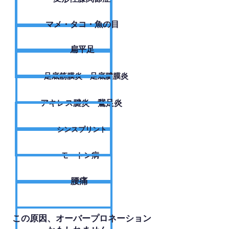
​マメ・タコ・魚の目
扁平足
足底筋膜炎・足底腱膜炎
アキレス腱炎・鵞足炎
シンスプリント
モートン病
腰痛
​この原因、オーバープロネーション