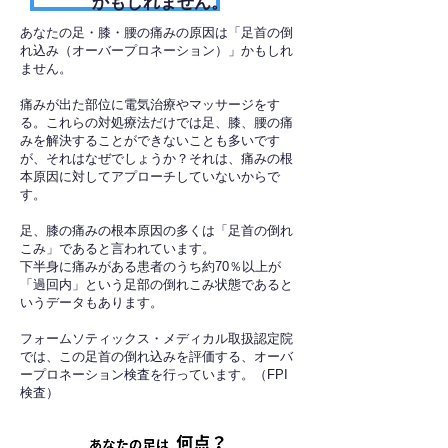
かもしれません。
あなたの足・膝・腰の痛みの原因は「足首の倒
れ込み（オーバープロネーション）」かもしれ
ません。
痛みが出た部位に電気治療やマッサージをす
る。これらの対処療法だけでは足、膝、腰の痛
みを解決することができないことも多いです
が、それはなぜでしょうか？それは、痛みの根
本原因に対してアプローチしていないからで
す。
足、膝の痛みの根本原因の多くは「足首の倒れ
こみ」であると言われています。
下半身に痛みがある患者のうち約70％以上が
「過回内」という足部の倒れこみ状態であると
いうデータもあります。
フォームソティックス・メディカル取扱認定院
では、この足首の倒れ込みを評価する、オーバ
ープロネーション検査を行っています。（FPI
検査）​