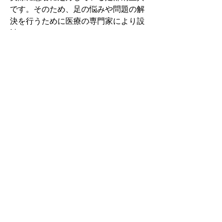
です。そのため、足の悩みや問題の解
決を行うために医療の専門家により設
計されています。
その中でもフォームソティックス・メ
ディカルは熱形成により、あなたの足
に徐々に馴染む特殊な素材を使用して
います。徐々にフィットしていくイン
ソールなのでカラダへの負担が少ない
矯正インソールです。
認定された専門家のみ取扱をしてい
る、フォームソティックス・メディカ
ルを是非お試しください。
アクセスMAP
神奈川県横浜市青葉区荏田町2360