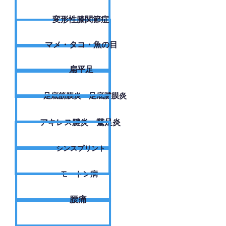
変形性膝関節症
​マメ・タコ・魚の目
扁平足
足底筋膜炎・足底腱膜炎
アキレス腱炎・鵞足炎
シンスプリント
モートン病
腰痛