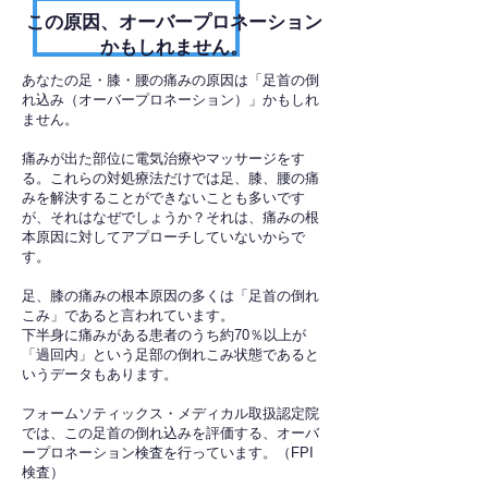
​この原因、オーバープロネーション
かもしれません。
あなたの足・膝・腰の痛みの原因は「足首の倒
れ込み（オーバープロネーション）」かもしれ
ません。
痛みが出た部位に電気治療やマッサージをす
る。これらの対処療法だけでは足、膝、腰の痛
みを解決することができないことも多いです
が、それはなぜでしょうか？それは、痛みの根
本原因に対してアプローチしていないからで
す。
足、膝の痛みの根本原因の多くは「足首の倒れ
こみ」であると言われています。
下半身に痛みがある患者のうち約70％以上が
「過回内」という足部の倒れこみ状態であると
いうデータもあります。
フォームソティックス・メディカル取扱認定院
では、この足首の倒れ込みを評価する、オーバ
ープロネーション検査を行っています。（FPI
検査）​