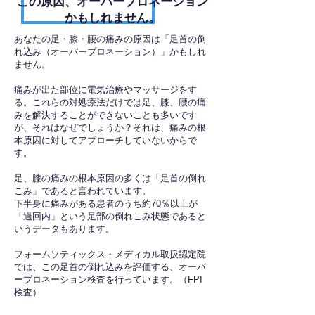
​この原因、オーバープロネーション
かもしれません。
あなたの足・膝・腰の痛みの原因は「足首の倒
れ込み（オーバープロネーション）」かもしれ
ません。
痛みが出た部位に電気治療やマッサージをす
る。これらの対処療法だけでは足、膝、腰の痛
みを解決することができないことも多いです
が、それはなぜでしょうか？それは、痛みの根
本原因に対してアプローチしていないからで
す。
足、膝の痛みの根本原因の多くは「足首の倒れ
こみ」であると言われています。
下半身に痛みがある患者のうち約70％以上が
「過回内」という足部の倒れこみ状態であると
いうデータもあります。
フォームソティックス・メディカル取扱認定院
では、この足首の倒れ込みを評価する、オーバ
ープロネーション検査を行っています。（FPI
検査）​