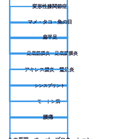
変形性膝関節症
​マメ・タコ・魚の目
扁平足
足底筋膜炎・足底腱膜炎
アキレス腱炎・鵞足炎
シンスプリント
モートン病
腰痛