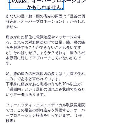
​この原因、オーバープロネーション
かもしれません。
あなたの足・膝・腰の痛みの原因は「足首の倒
れ込み（オーバープロネーション）」かもしれ
ません。
痛みが出た部位に電気治療やマッサージをす
る。これらの対処療法だけでは足、膝、腰の痛
みを解決することができないことも多いです
が、それはなぜでしょうか？それは、痛みの根
本原因に対してアプローチしていないからで
す。
足、膝の痛みの根本原因の多くは「足首の倒れ
こみ」であると言われています。
下半身に痛みがある患者のうち約70％以上が
「過回内」という足部の倒れこみ状態であると
いうデータもあります。
フォームソティックス・メディカル取扱認定院
では、この足首の倒れ込みを評価する、オーバ
ープロネーション検査を行っています。（FPI
検査）​