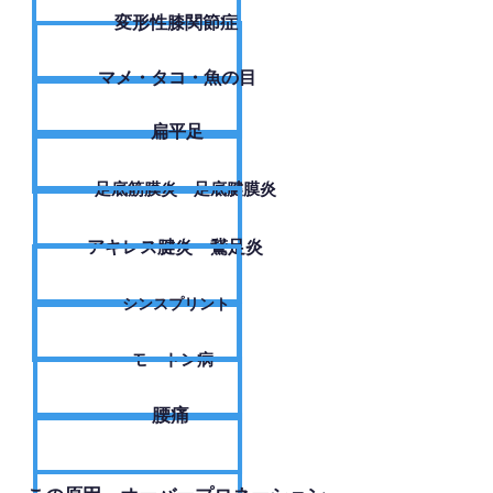
変形性膝関節症
​マメ・タコ・魚の目
扁平足
足底筋膜炎・足底腱膜炎
アキレス腱炎・鵞足炎
シンスプリント
モートン病
腰痛