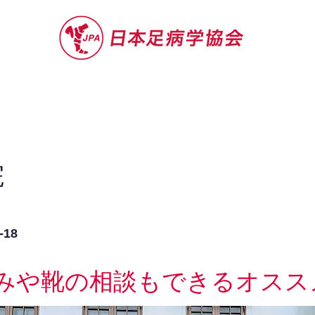
セミナー
お役立ち情報
認定院・認
院
18
みや靴の相談もできるオスス