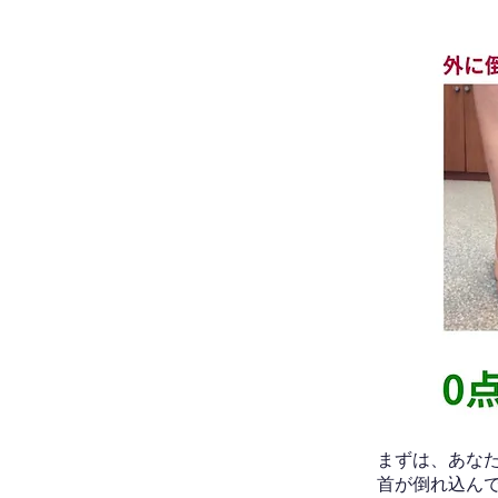
​まずは、あ
首が倒れ込ん