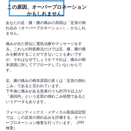
​この原因、オーバープロネーション
かもしれません。
あなたの足・膝・腰の痛みの原因は「足首の倒
れ込み（オーバープロネーション）」かもしれ
ません。
痛みが出た部位に電気治療やマッサージをす
る。これらの対処療法だけでは足、膝、腰の痛
みを解決することができないことも多いです
が、それはなぜでしょうか？それは、痛みの根
本原因に対してアプローチしていないからで
す。
足、膝の痛みの根本原因の多くは「足首の倒れ
こみ」であると言われています。
下半身に痛みがある患者のうち約70％以上が
「過回内」という足部の倒れこみ状態であると
いうデータもあります。
フォームソティックス・メディカル取扱認定院
では、この足首の倒れ込みを評価する、オーバ
ープロネーション検査を行っています。（FPI
検査）​