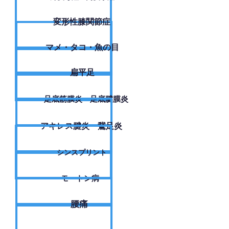
変形性膝関節症
​マメ・タコ・魚の目
扁平足
足底筋膜炎・足底腱膜炎
アキレス腱炎・鵞足炎
シンスプリント
モートン病
腰痛