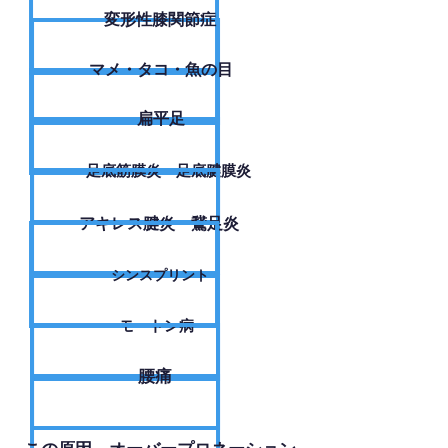
変形性膝関節症
​マメ・タコ・魚の目
扁平足
足底筋膜炎・足底腱膜炎
アキレス腱炎・鵞足炎
シンスプリント
モートン病
腰痛