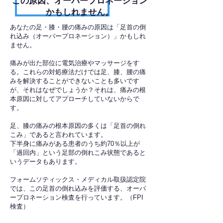
​この原因、オーバープロネーション
かもしれません。
あなたの足・膝・腰の痛みの原因は「足首の倒
れ込み（オーバープロネーション）」かもしれ
ません。
痛みが出た部位に電気治療やマッサージをす
る。これらの対処療法だけでは足、膝、腰の痛
みを解決することができないことも多いです
が、それはなぜでしょうか？それは、痛みの根
本原因に対してアプローチしていないからで
す。
足、膝の痛みの根本原因の多くは「足首の倒れ
こみ」であると言われています。
下半身に痛みがある患者のうち約70％以上が
「過回内」という足部の倒れこみ状態であると
いうデータもあります。
フォームソティックス・メディカル取扱認定院
では、この足首の倒れ込みを評価する、オーバ
ープロネーション検査を行っています。（FPI
検査）​