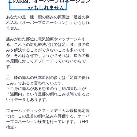
​この原因、オーバープロネーション
かもしれません。
あなたの足・膝・腰の痛みの原因は「足首の倒
れ込み（オーバープロネーション）」かもしれ
ません。
痛みが出た部位に電気治療やマッサージをす
る。これらの対処療法だけでは足、膝、腰の痛
みを解決することができないことも多いです
が、それはなぜでしょうか？それは、痛みの根
本原因に対してアプローチしていないからで
す。
足、膝の痛みの根本原因の多くは「足首の倒れ
こみ」であると言われています。
下半身に痛みがある患者のうち約70％以上が
「過回内」という足部の倒れこみ状態であると
いうデータもあります。
フォームソティックス・メディカル取扱認定院
では、この足首の倒れ込みを評価する、オーバ
ープロネーション検査を行っています。（FPI
検査）​