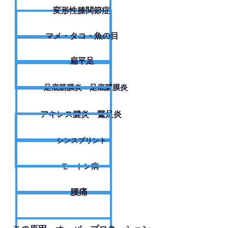
変形性膝関節症
​マメ・タコ・魚の目
扁平足
足底筋膜炎・足底腱膜炎
アキレス腱炎・鵞足炎
シンスプリント
モートン病
腰痛