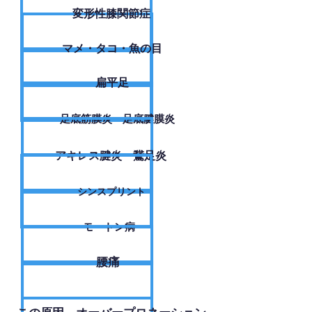
変形性膝関節症
​マメ・タコ・魚の目
扁平足
足底筋膜炎・足底腱膜炎
アキレス腱炎・鵞足炎
シンスプリント
モートン病
腰痛