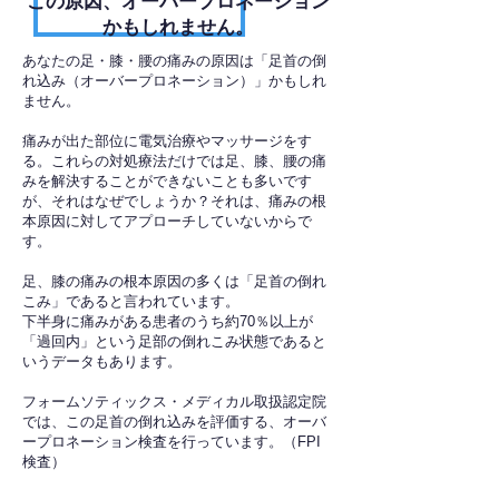
​この原因、オーバープロネーション
かもしれません。
あなたの足・膝・腰の痛みの原因は「足首の倒
れ込み（オーバープロネーション）」かもしれ
ません。
痛みが出た部位に電気治療やマッサージをす
る。これらの対処療法だけでは足、膝、腰の痛
みを解決することができないことも多いです
が、それはなぜでしょうか？それは、痛みの根
本原因に対してアプローチしていないからで
す。
足、膝の痛みの根本原因の多くは「足首の倒れ
こみ」であると言われています。
下半身に痛みがある患者のうち約70％以上が
「過回内」という足部の倒れこみ状態であると
いうデータもあります。
フォームソティックス・メディカル取扱認定院
では、この足首の倒れ込みを評価する、オーバ
ープロネーション検査を行っています。（FPI
検査）​