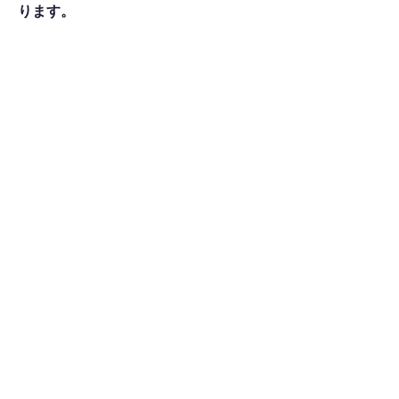
ります。
​店舗詳細・特徴
アクセスMAP
群馬県伊勢崎市今泉町1-9-1 アリス今泉102
号室
シェア