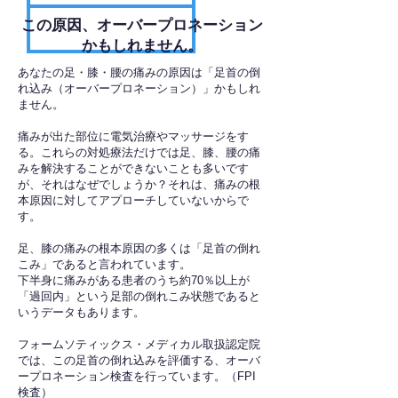
​この原因、オーバープロネーション
かもしれません。
あなたの足・膝・腰の痛みの原因は「足首の倒
れ込み（オーバープロネーション）」かもしれ
ません。
痛みが出た部位に電気治療やマッサージをす
る。これらの対処療法だけでは足、膝、腰の痛
みを解決することができないことも多いです
が、それはなぜでしょうか？それは、痛みの根
本原因に対してアプローチしていないからで
す。
足、膝の痛みの根本原因の多くは「足首の倒れ
こみ」であると言われています。
下半身に痛みがある患者のうち約70％以上が
「過回内」という足部の倒れこみ状態であると
いうデータもあります。
フォームソティックス・メディカル取扱認定院
では、この足首の倒れ込みを評価する、オーバ
ープロネーション検査を行っています。（FPI
検査）​