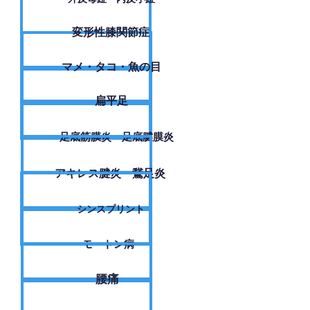
変形性膝関節症
​マメ・タコ・魚の目
扁平足
足底筋膜炎・足底腱膜炎
アキレス腱炎・鵞足炎
シンスプリント
モートン病
腰痛