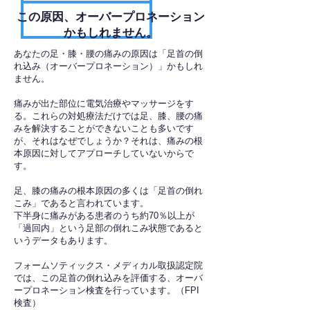
​この原因、オーバープロネーション
かもしれません。
あなたの足・膝・腰の痛みの原因は「足首の倒
れ込み（オーバープロネーション）」かもしれ
ません。
痛みが出た部位に電気治療やマッサージをす
る。これらの対処療法だけでは足、膝、腰の痛
みを解決することができないことも多いです
が、それはなぜでしょうか？それは、痛みの根
本原因に対してアプローチしていないからで
す。
足、膝の痛みの根本原因の多くは「足首の倒れ
こみ」であると言われています。
下半身に痛みがある患者のうち約70％以上が
「過回内」という足部の倒れこみ状態であると
いうデータもあります。
フォームソティックス・メディカル取扱認定院
では、この足首の倒れ込みを評価する、オーバ
ープロネーション検査を行っています。（FPI
検査）​