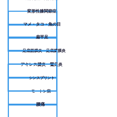
変形性膝関節症
​マメ・タコ・魚の目
扁平足
足底筋膜炎・足底腱膜炎
アキレス腱炎・鵞足炎
シンスプリント
モートン病
腰痛