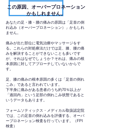
​この原因、オーバープロネーション
かもしれません。
あなたの足・膝・腰の痛みの原因は「足首の倒
れ込み（オーバープロネーション）」かもしれ
ません。
痛みが出た部位に電気治療やマッサージをす
る。これらの対処療法だけでは足、膝、腰の痛
みを解決することができないことも多いです
が、それはなぜでしょうか？それは、痛みの根
本原因に対してアプローチしていないからで
す。
足、膝の痛みの根本原因の多くは「足首の倒れ
こみ」であると言われています。
下半身に痛みがある患者のうち約70％以上が
「過回内」という足部の倒れこみ状態であると
いうデータもあります。
フォームソティックス・メディカル取扱認定院
では、この足首の倒れ込みを評価する、オーバ
ープロネーション検査を行っています。（FPI
検査）​