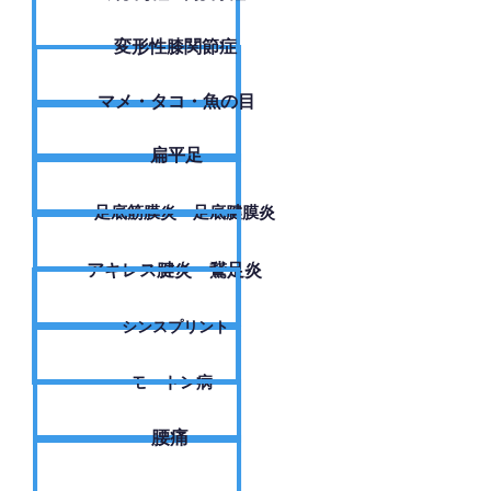
変形性膝関節症
​マメ・タコ・魚の目
扁平足
足底筋膜炎・足底腱膜炎
アキレス腱炎・鵞足炎
シンスプリント
モートン病
腰痛