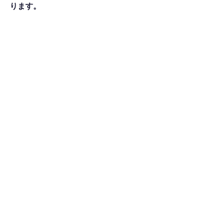
ります。
​店舗詳細・特徴
アクセスMAP
長崎県長崎市目覚町5-23 IT026BLD 壱番館
1F
シェア