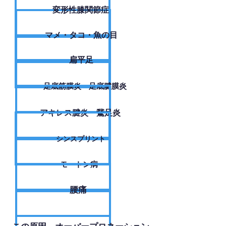
変形性膝関節症
​マメ・タコ・魚の目
扁平足
足底筋膜炎・足底腱膜炎
アキレス腱炎・鵞足炎
シンスプリント
モートン病
腰痛