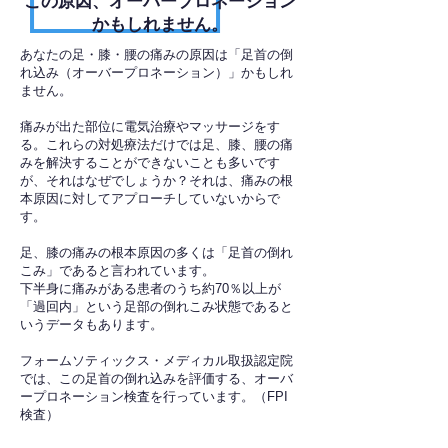
​この原因、オーバープロネーション
かもしれません。
あなたの足・膝・腰の痛みの原因は「足首の倒
れ込み（オーバープロネーション）」かもしれ
ません。
痛みが出た部位に電気治療やマッサージをす
る。これらの対処療法だけでは足、膝、腰の痛
みを解決することができないことも多いです
が、それはなぜでしょうか？それは、痛みの根
本原因に対してアプローチしていないからで
す。
足、膝の痛みの根本原因の多くは「足首の倒れ
こみ」であると言われています。
下半身に痛みがある患者のうち約70％以上が
「過回内」という足部の倒れこみ状態であると
いうデータもあります。
フォームソティックス・メディカル取扱認定院
では、この足首の倒れ込みを評価する、オーバ
ープロネーション検査を行っています。（FPI
検査）​